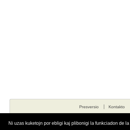
Presversio
Kontakto
Kopirajto © 2001 - 2026 edukado.net. Ĉiuj rajtoj rezervitaj.
Ni uzas kuketojn por ebligi kaj plibonigi la funkciadon de l
Funkciigita de
Fondaĵo Edukado.net
kunlabore kun
E-dukati
kaj
ESF
.