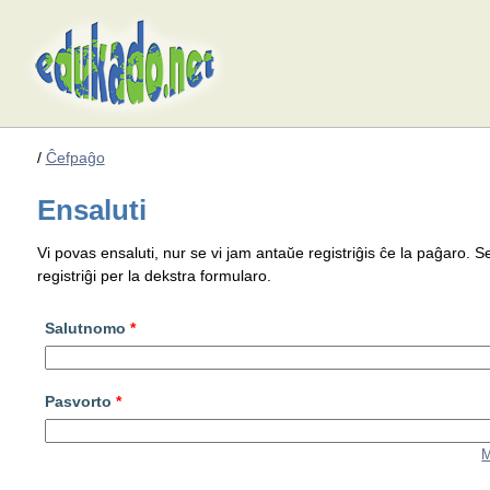
/
Ĉefpaĝo
Ensaluti
Vi povas ensaluti, nur se vi jam antaŭe registriĝis ĉe la paĝaro. S
registriĝi per la dekstra formularo.
Salutnomo
*
Pasvorto
*
M