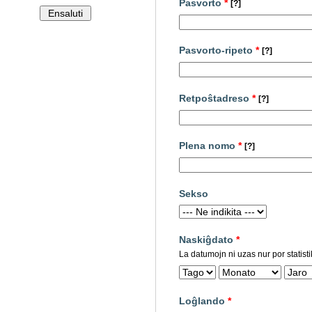
Pasvorto
*
[?]
Pasvorto-ripeto
*
[?]
Retpoŝtadreso
*
[?]
Plena nomo
*
[?]
Sekso
Naskiĝdato
*
La datumojn ni uzas nur por statisti
Loĝlando
*