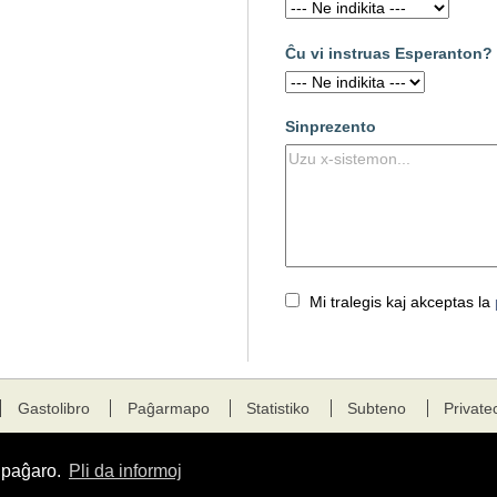
Ĉu vi instruas Esperanton?
Sinprezento
Mi tralegis kaj akceptas la
Gastolibro
Paĝarmapo
Statistiko
Subteno
Private
a paĝaro.
Pli da informoj