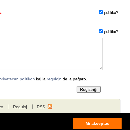
publika?
*
publika?
privatecan politikon
kaj la
regulojn
de la paĝaro.
co
Reguloj
RSS
Mi akceptas