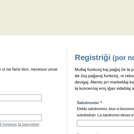
Registriĝi
(por n
e vi ne faris tion, necesus unue
Multaj funkcioj kaj paĝoj ĉe la p
de ĉiuj paĝaraj funkcioj, ni rek
devigaj. Atentu pri markeblaj ka
la koncernaj eroj iĝas videblaj al
Salutnomo
*
Elektu salutnomon, kiun vi bezonos p
substrekojn. La salutnomo devas es
i forgesis la pasvorton