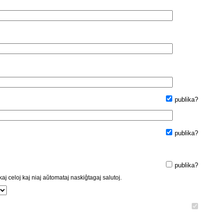
publika?
publika?
publika?
kaj celoj kaj niaj aŭtomataj naskiĝtagaj salutoj.