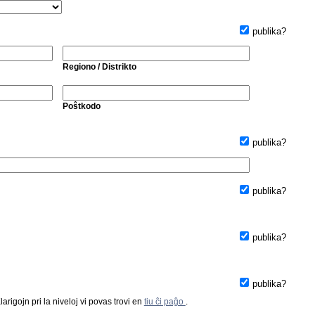
publika?
Regiono / Distrikto
Poŝtkodo
publika?
publika?
publika?
publika?
arigojn pri la niveloj vi povas trovi en
tiu ĉi paĝo
.