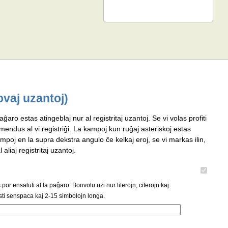
ovaj uzantoj)
aĝaro estas atingeblaj nur al registritaj uzantoj. Se vi volas profiti
omendus al vi registriĝi. La kampoj kun ruĝaj asteriskoj estas
mpoj en la supra dekstra angulo ĉe kelkaj eroj, se vi markas ilin,
 aliaj registritaj uzantoj.
or ensaluti al la paĝaro. Bonvolu uzi nur literojn, ciferojn kaj
ti senspaca kaj 2-15 simbolojn longa.