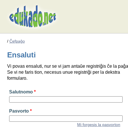
/
Ĉefpaĝo
Ensaluti
Vi povas ensaluti, nur se vi jam antaŭe registriĝis ĉe la paĝa
Se vi ne faris tion, necesus unue registriĝi per la dekstra
formularo.
Salutnomo
*
Pasvorto
*
Mi forgesis la pasvorton