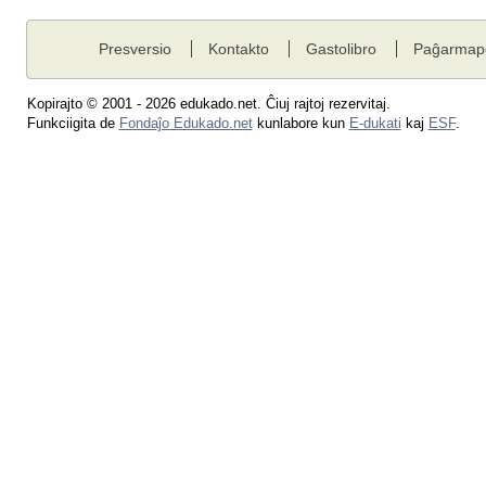
Presversio
Kontakto
Gastolibro
Paĝarmap
Kopirajto © 2001 - 2026 edukado.net. Ĉiuj rajtoj rezervitaj.
Funkciigita de
Fondaĵo Edukado.net
kunlabore kun
E-dukati
kaj
ESF
.