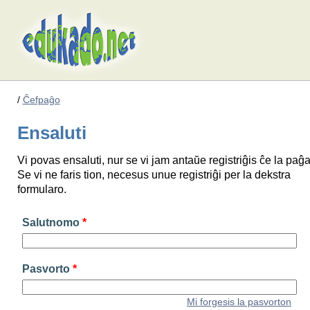
/
Ĉefpaĝo
Ensaluti
Vi povas ensaluti, nur se vi jam antaŭe registriĝis ĉe la paĝa
Se vi ne faris tion, necesus unue registriĝi per la dekstra
formularo.
Salutnomo
*
Pasvorto
*
Mi forgesis la pasvorton