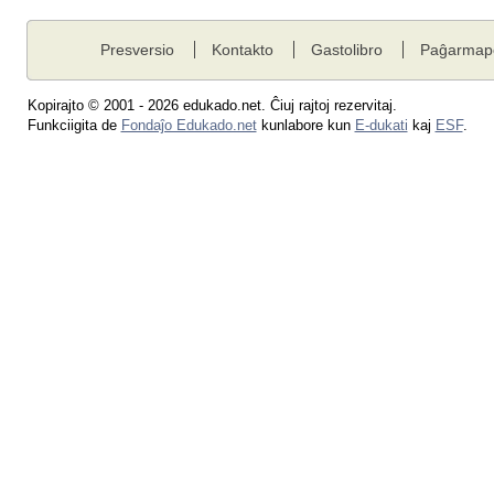
Presversio
Kontakto
Gastolibro
Paĝarmap
Kopirajto © 2001 - 2026 edukado.net. Ĉiuj rajtoj rezervitaj.
Funkciigita de
Fondaĵo Edukado.net
kunlabore kun
E-dukati
kaj
ESF
.