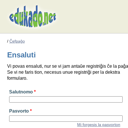
/
Ĉefpaĝo
Ensaluti
Vi povas ensaluti, nur se vi jam antaŭe registriĝis ĉe la paĝa
Se vi ne faris tion, necesus unue registriĝi per la dekstra
formularo.
Salutnomo
*
Pasvorto
*
Mi forgesis la pasvorton