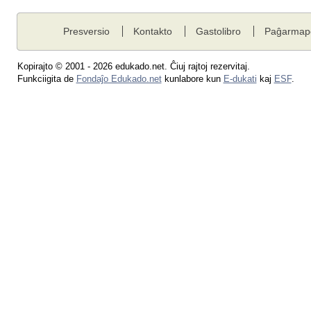
Presversio
Kontakto
Gastolibro
Paĝarmap
Kopirajto © 2001 - 2026 edukado.net. Ĉiuj rajtoj rezervitaj.
Funkciigita de
Fondaĵo Edukado.net
kunlabore kun
E-dukati
kaj
ESF
.