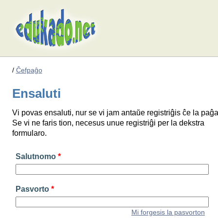
/
Ĉefpaĝo
Ensaluti
Vi povas ensaluti, nur se vi jam antaŭe registriĝis ĉe la paĝa
Se vi ne faris tion, necesus unue registriĝi per la dekstra
formularo.
Salutnomo
*
Pasvorto
*
Mi forgesis la pasvorton