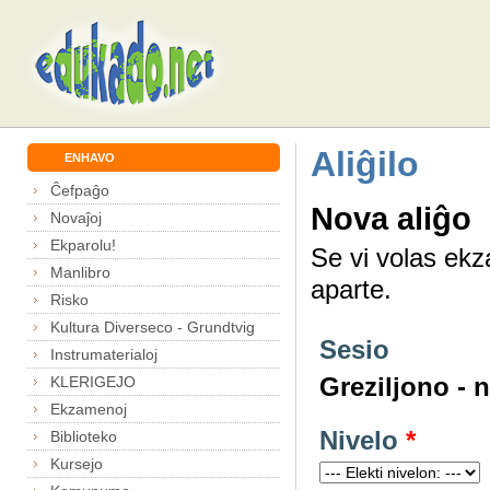
Aliĝilo
ENHAVO
Ĉefpaĝo
Nova aliĝo
Novaĵoj
Ekparolu!
Se vi volas ekz
Manlibro
aparte.
Risko
Kultura Diverseco - Grundtvig
Sesio
Instrumaterialoj
Greziljono - 
KLERIGEJO
Ekzamenoj
Nivelo
*
Biblioteko
Kursejo