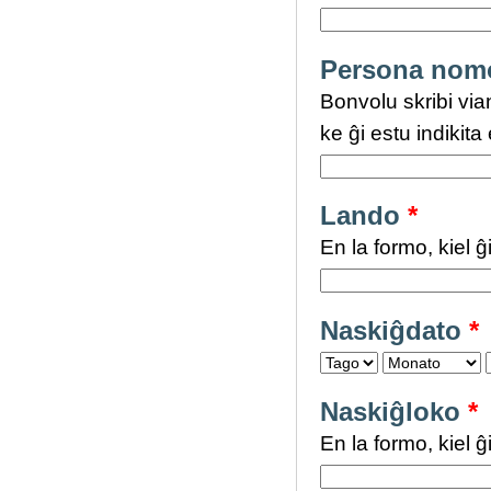
Persona nomo
Bonvolu skribi via
ke ĝi estu indikit
Lando
*
En la formo, kiel
Naskiĝdato
*
Naskiĝloko
*
En la formo, kiel