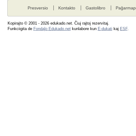
Presversio
Kontakto
Gastolibro
Paĝarmap
Kopirajto © 2001 - 2026 edukado.net. Ĉiuj rajtoj rezervitaj.
Funkciigita de
Fondaĵo Edukado.net
kunlabore kun
E-dukati
kaj
ESF
.