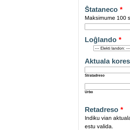
Ŝtataneco
*
Maksimume 100 si
Loĝlando
*
Aktuala kore
Stratadreso
Urbo
Retadreso
*
Indiku vian aktual
estu valida.