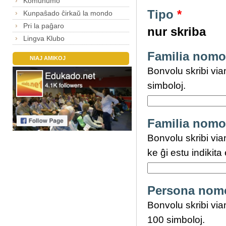
Komunumo
Tipo
*
Kunpaŝado ĉirkaŭ la mondo
Pri la paĝaro
nur skriba
Lingva Klubo
Familia nomo 
NIAJ AMIKOJ
Bonvolu skribi via
simboloj.
Familia nomo
Bonvolu skribi via
ke ĝi estu indikit
Persona nomo 
Bonvolu skribi vi
100 simboloj.