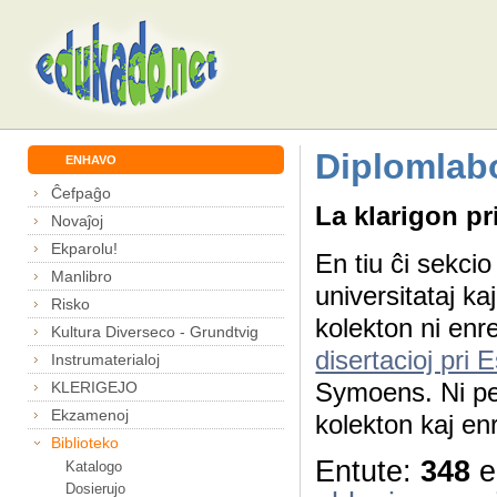
Diplomlabo
ENHAVO
Ĉefpaĝo
La klarigon pri
Novaĵoj
Ekparolu!
En tiu ĉi sekci
Manlibro
universitataj ka
Risko
kolekton ni enr
Kultura Diverseco - Grundtvig
disertacioj pri 
Instrumaterialoj
Symoens. Ni peta
KLERIGEJO
Ekzamenoj
kolekton kaj enr
Biblioteko
Entute:
348
e
Katalogo
Dosierujo