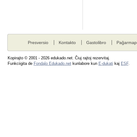
Presversio
Kontakto
Gastolibro
Paĝarmap
Kopirajto © 2001 - 2026 edukado.net. Ĉiuj rajtoj rezervitaj.
Funkciigita de
Fondaĵo Edukado.net
kunlabore kun
E-dukati
kaj
ESF
.