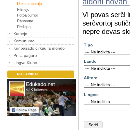
aldoni novan
Diplomlaboraĵoj
Filmejo
Vi povas serĉi 
Fotoalbumoj
Panteono
serĉvortoj sufiĉ
Retligiloj
nepre devas skr
Kursejo
Komunumo
Tipo
Kunpaŝado ĉirkaŭ la mondo
Pri la paĝaro
Lando
Lingva Klubo
NIAJ AMIKOJ
Aŭtoro
Lingvo