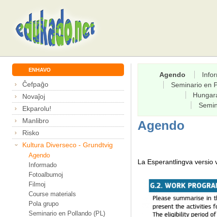
ENHAVO
Agendo
Info
Ĉefpaĝo
Seminario en P
Hungar
Novaĵoj
Semin
Ekparolu!
Manlibro
Agendo
Risko
Kultura Diverseco - Grundtvig
Agendo
La Esperantlingva versio
Informado
Fotoalbumoj
Filmoj
Course materials
Pola grupo
Seminario en Pollando (PL)