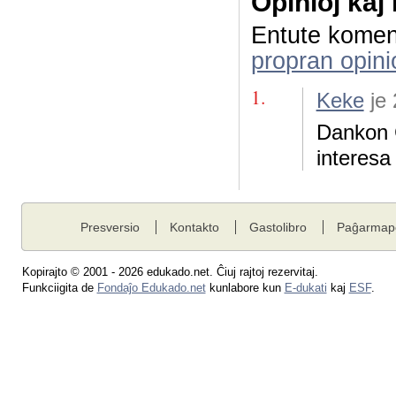
Opinioj kaj
Entute komen
propran opini
1.
Keke
je
Dankon C
interesa
Presversio
Kontakto
Gastolibro
Paĝarmap
Kopirajto © 2001 - 2026 edukado.net. Ĉiuj rajtoj rezervitaj.
Funkciigita de
Fondaĵo Edukado.net
kunlabore kun
E-dukati
kaj
ESF
.