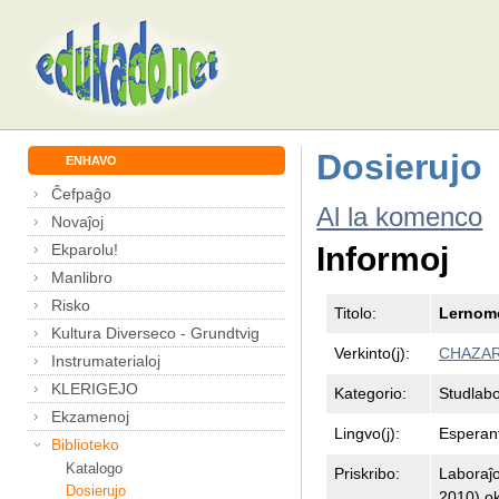
Dosierujo
ENHAVO
Ĉefpaĝo
Al la komenco
Novaĵoj
Ekparolu!
Informoj
Manlibro
Risko
Titolo:
Lernomo
Kultura Diverseco - Grundtvig
Verkinto(j):
CHAZARE
Instrumaterialoj
KLERIGEJO
Kategorio:
Studlabo
Ekzamenoj
Lingvo(j):
Esperan
Biblioteko
Katalogo
Priskribo:
Laboraĵo,
Dosierujo
2010) ok