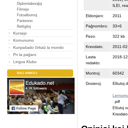
Diplomlaboraĵoj
ILEI, re
Filmejo
Fotoalbumoj
Eldonjaro:
2011
Panteono
Paĝnombro:
33+6
Retligiloj
Kursejo
Pezo:
322 kb
Komunumo
Kreodato:
2011-02
Kunpaŝado ĉirkaŭ la mondo
Pri la paĝaro
Lasta
2018-12
Lingva Klubo
redakto:
Montroj:
60342
NIAJ AMIKOJ
Dosieroj:
Elŝutoj 
Lernomot
.pdf
Elŝutoj 
Kreodato