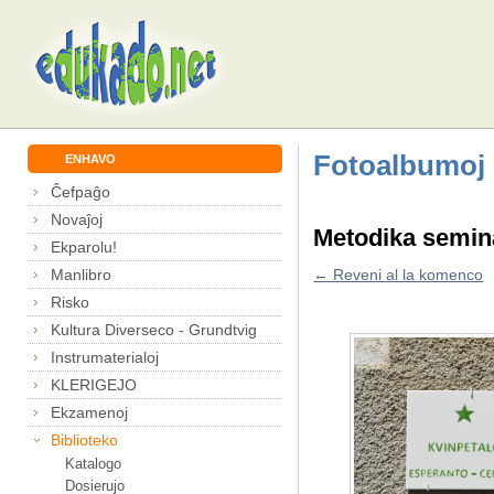
Fotoalbumoj
ENHAVO
Ĉefpaĝo
Novaĵoj
Metodika semina
Ekparolu!
Manlibro
← Reveni al la komenco
Risko
Kultura Diverseco - Grundtvig
Instrumaterialoj
KLERIGEJO
Ekzamenoj
Biblioteko
Katalogo
Dosierujo