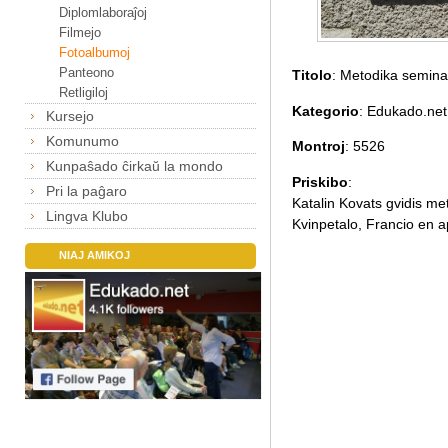
Diplomlaboraĵoj
Filmejo
Fotoalbumoj
Panteono
Titolo
: Metodika semina
Retligiloj
Kategorio
: Edukado.net
Kursejo
Komunumo
Montroj
: 5526
Kunpaŝado ĉirkaŭ la mondo
Priskibo
:
Pri la paĝaro
Katalin Kovats gvidis m
Lingva Klubo
Kvinpetalo, Francio en a
NIAJ AMIKOJ