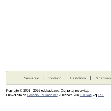
Presversio
Kontakto
Gastolibro
Paĝarmap
Kopirajto © 2001 - 2026 edukado.net. Ĉiuj rajtoj rezervitaj.
Funkciigita de
Fondaĵo Edukado.net
kunlabore kun
E-dukati
kaj
ESF
.