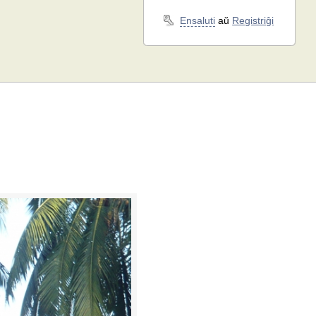
Ensaluti
aŭ
Registriĝi