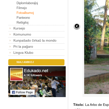
Diplomlaboraĵoj
Filmejo
Fotoalbumoj
Panteono
Retligiloj
Kursejo
Komunumo
Kunpaŝado ĉirkaŭ la mondo
Pri la paĝaro
Lingva Klubo
NIAJ AMIKOJ
Titolo:
La Arbo de Esp