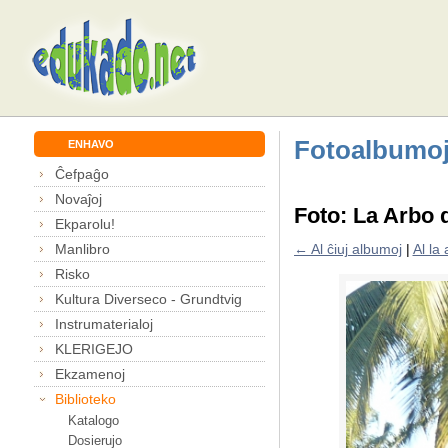
Fotoalbumo
ENHAVO
Ĉefpaĝo
Novaĵoj
Foto: La Arbo 
Ekparolu!
Manlibro
← Al ĉiuj albumoj
|
Al la
Risko
Kultura Diverseco - Grundtvig
Instrumaterialoj
KLERIGEJO
Ekzamenoj
Biblioteko
Katalogo
Dosierujo