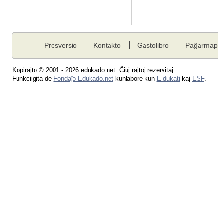
Presversio
Kontakto
Gastolibro
Paĝarmap
Kopirajto © 2001 - 2026 edukado.net. Ĉiuj rajtoj rezervitaj.
Funkciigita de
Fondaĵo Edukado.net
kunlabore kun
E-dukati
kaj
ESF
.