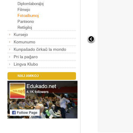
Diplomlaboraĵoj
Filmejo
Fotoalbumoj
Panteono
Retligiloj
Kursejo
Komunumo
Kunpaŝado ĉirkaŭ la mondo
Pri la paĝaro
Lingva Klubo
NIAJ AMIKOJ