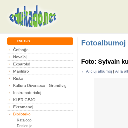
Fotoalbumoj
ENHAVO
Ĉefpaĝo
Novaĵoj
Foto: Sylvain ku
Ekparolu!
Manlibro
← Al ĉiuj albumoj
|
Al la 
Risko
Kultura Diverseco - Grundtvig
Instrumaterialoj
KLERIGEJO
Ekzamenoj
Biblioteko
Katalogo
Dosierujo