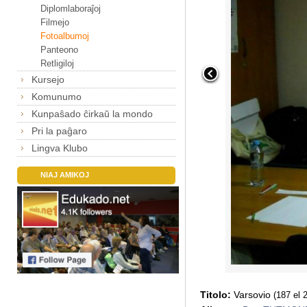
Diplomlaboraĵoj
Filmejo
Fotoalbumoj
Panteono
Retligiloj
Kursejo
Komunumo
Kunpaŝado ĉirkaŭ la mondo
Pri la paĝaro
Lingva Klubo
NIAJ AMIKOJ
Titolo:
Varsovio
(187 el 