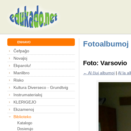
Fotoalbumoj
ENHAVO
Ĉefpaĝo
Novaĵoj
Foto: Varsovio
Ekparolu!
Manlibro
← Al ĉiuj albumoj
|
Al la 
Risko
Kultura Diverseco - Grundtvig
Instrumaterialoj
KLERIGEJO
Ekzamenoj
Biblioteko
Katalogo
Dosierujo