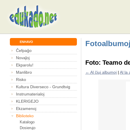
Fotoalbumo
ENHAVO
Ĉefpaĝo
Novaĵoj
Foto: Teamo de
Ekparolu!
Manlibro
← Al ĉiuj albumoj
|
Al la
Risko
Kultura Diverseco - Grundtvig
Instrumaterialoj
KLERIGEJO
Ekzamenoj
Biblioteko
Katalogo
Dosierujo