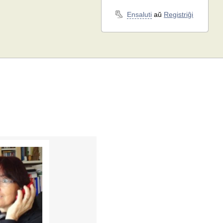
Ensaluti
aŭ
Registriĝi