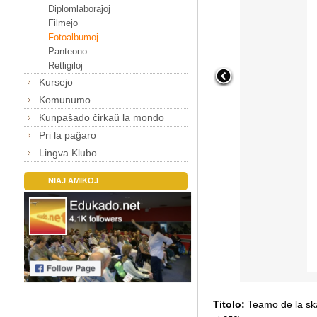
Diplomlaboraĵoj
Filmejo
Fotoalbumoj
Panteono
Retligiloj
Kursejo
Komunumo
Kunpaŝado ĉirkaŭ la mondo
Pri la paĝaro
Lingva Klubo
NIAJ AMIKOJ
Titolo:
Teamo de la sk