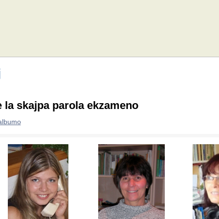
j
 la skajpa parola ekzameno
 albumo