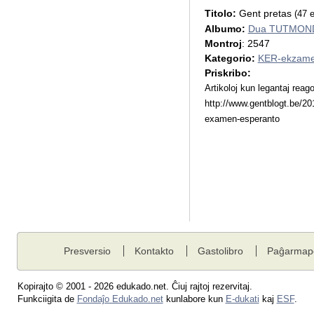
Titolo:
Gent pretas
(47 e
Albumo:
Dua TUTMOND
Montroj
: 2547
Kategorio:
KER-ekzame
Priskribo:
Artikoloj kun legantaj reago
http://www.gentblogt.be/201
examen-esperanto
Presversio
Kontakto
Gastolibro
Paĝarmap
Kopirajto © 2001 - 2026 edukado.net. Ĉiuj rajtoj rezervitaj.
Funkciigita de
Fondaĵo Edukado.net
kunlabore kun
E-dukati
kaj
ESF
.