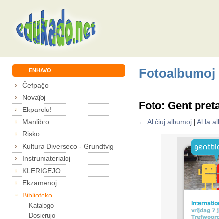
Fotoalbumoj
ENHAVO
Ĉefpaĝo
Novaĵoj
Foto: Gent pret
Ekparolu!
Manlibro
← Al ĉiuj albumoj
|
Al la 
Risko
Kultura Diverseco - Grundtvig
Instrumaterialoj
KLERIGEJO
Ekzamenoj
Biblioteko
Katalogo
Dosierujo