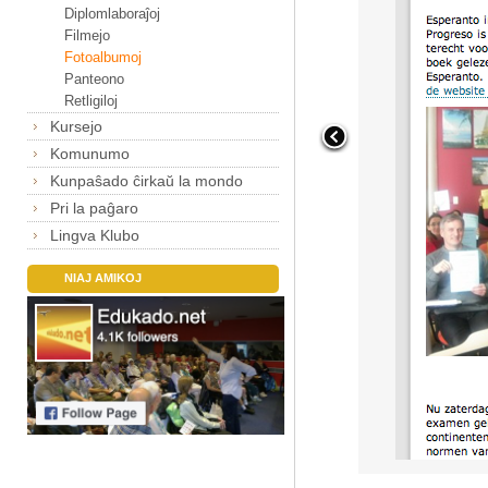
Diplomlaboraĵoj
Filmejo
Fotoalbumoj
Panteono
Retligiloj
Kursejo
Komunumo
Kunpaŝado ĉirkaŭ la mondo
Pri la paĝaro
Lingva Klubo
NIAJ AMIKOJ