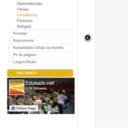
Diplomlaboraĵoj
Filmejo
Fotoalbumoj
Panteono
Retligiloj
Kursejo
Komunumo
Kunpaŝado ĉirkaŭ la mondo
Pri la paĝaro
Lingva Klubo
NIAJ AMIKOJ