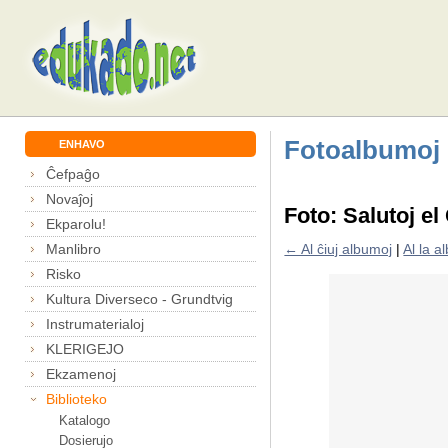
Fotoalbumoj
ENHAVO
Ĉefpaĝo
Novaĵoj
Foto: Salutoj el
Ekparolu!
Manlibro
← Al ĉiuj albumoj
|
Al la 
Risko
Kultura Diverseco - Grundtvig
Instrumaterialoj
KLERIGEJO
Ekzamenoj
Biblioteko
Katalogo
Dosierujo