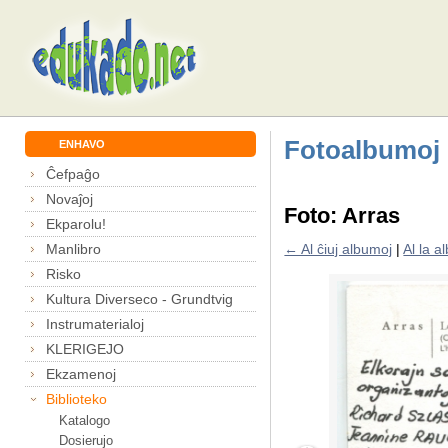
Fotoalbumoj
ENHAVO
Ĉefpaĝo
Novaĵoj
Foto: Arras
Ekparolu!
Manlibro
← Al ĉiuj albumoj
|
Al la 
Risko
Kultura Diverseco - Grundtvig
Instrumaterialoj
KLERIGEJO
Ekzamenoj
Biblioteko
Katalogo
Dosierujo