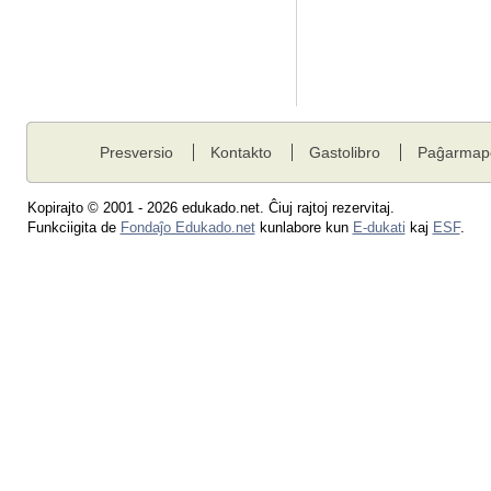
Presversio
Kontakto
Gastolibro
Paĝarmap
Kopirajto © 2001 - 2026 edukado.net. Ĉiuj rajtoj rezervitaj.
Funkciigita de
Fondaĵo Edukado.net
kunlabore kun
E-dukati
kaj
ESF
.