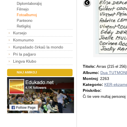
Diplomlaboraĵoj
Filmejo
Fotoalbumoj
Panteono
Retligiloj
Kursejo
Komunumo
Kunpaŝado ĉirkaŭ la mondo
Pri la paĝaro
Lingva Klubo
Titolo:
Arras
(215 el 256)
Albumo:
Dua TUTMOND
NIAJ AMIKOJ
Montroj
: 2263
Kategorio:
KER-ekzame
Priskribo:
Ĉi tie vere multaj personoj l