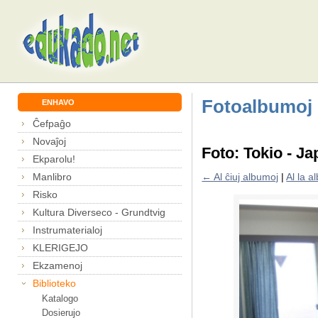
Fotoalbumoj
ENHAVO
Ĉefpaĝo
Novaĵoj
Foto: Tokio - Ja
Ekparolu!
Manlibro
← Al ĉiuj albumoj
|
Al la 
Risko
Kultura Diverseco - Grundtvig
Instrumaterialoj
KLERIGEJO
Ekzamenoj
Biblioteko
Katalogo
Dosierujo