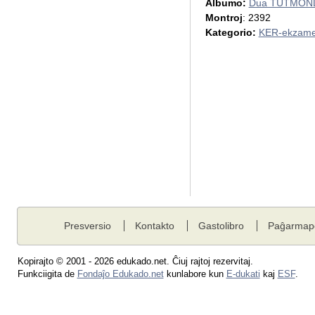
Albumo:
Dua TUTMOND
Montroj
: 2392
Kategorio:
KER-ekzame
Presversio
Kontakto
Gastolibro
Paĝarmap
Kopirajto © 2001 - 2026 edukado.net. Ĉiuj rajtoj rezervitaj.
Funkciigita de
Fondaĵo Edukado.net
kunlabore kun
E-dukati
kaj
ESF
.