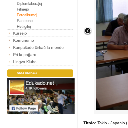
Diplomlaboraĵoj
Filmejo
Fotoalbumoj
Panteono
Retligiloj
Kursejo
Komunumo
Kunpaŝado ĉirkaŭ la mondo
Pri la paĝaro
Lingva Klubo
NIAJ AMIKOJ
Titolo:
Tokio - Japanio
(