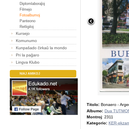
Diplomlaboraĵoj
Filmejo
Fotoalbumoj
Panteono
Retligiloj
Kursejo
Komunumo
Kunpaŝado ĉirkaŭ la mondo
Pri la paĝaro
Lingva Klubo
NIAJ AMIKOJ
Titolo:
Bonaero - Arge
Albumo:
Dua TUTMON
Montroj
: 2311
Kategorio:
KER-ekzam