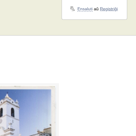
Ensaluti
aŭ
Registriĝi