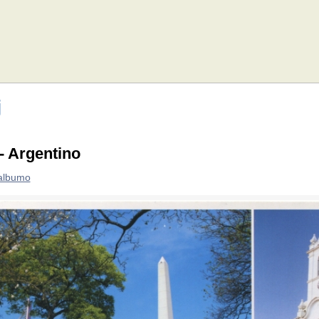
j
- Argentino
 albumo