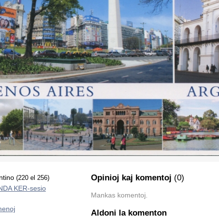
Opinioj kaj komentoj
(0)
ntino
(220 el 256)
DA KER-sesio
Mankas komentoj.
enoj
Aldoni la komenton