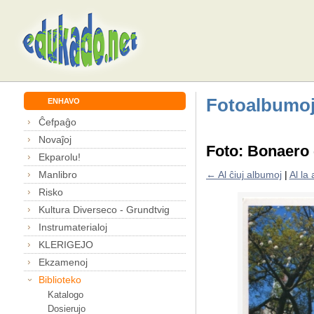
Fotoalbumo
ENHAVO
Ĉefpaĝo
Novaĵoj
Foto: Bonaero 
Ekparolu!
Manlibro
← Al ĉiuj albumoj
|
Al la
Risko
Kultura Diverseco - Grundtvig
Instrumaterialoj
KLERIGEJO
Ekzamenoj
Biblioteko
Katalogo
Dosierujo