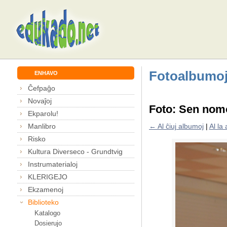
Fotoalbumo
ENHAVO
Ĉefpaĝo
Novaĵoj
Foto: Sen nom
Ekparolu!
Manlibro
← Al ĉiuj albumoj
|
Al la
Risko
Kultura Diverseco - Grundtvig
Instrumaterialoj
KLERIGEJO
Ekzamenoj
Biblioteko
Katalogo
Dosierujo