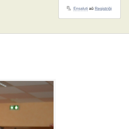
Ensaluti
aŭ
Registriĝi