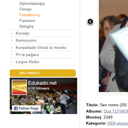
Diplomlaboraĵoj
Filmejo
Fotoalbumoj
Panteono
Retligiloj
Kursejo
Komunumo
Kunpaŝado ĉirkaŭ la mondo
Pri la paĝaro
Lingva Klubo
NIAJ AMIKOJ
Titolo:
Sen nomo
(255 
Albumo:
Dua TUTMON
Montroj
: 2349
Kategorio:
KER-ekzam