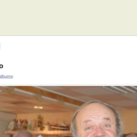
j
o
 albumo