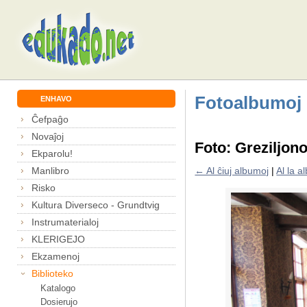
Fotoalbumoj
ENHAVO
Ĉefpaĝo
Novaĵoj
Foto: Greziljon
Ekparolu!
Manlibro
← Al ĉiuj albumoj
|
Al la 
Risko
Kultura Diverseco - Grundtvig
Instrumaterialoj
KLERIGEJO
Ekzamenoj
Biblioteko
Katalogo
Dosierujo