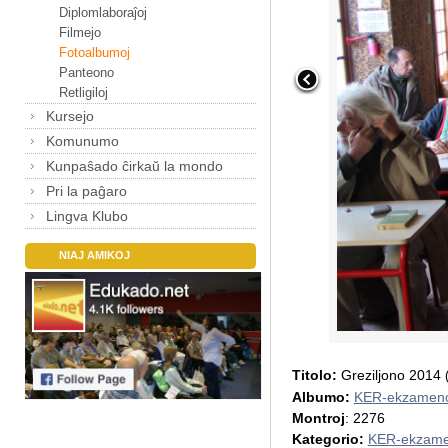
Diplomlaboraĵoj
Filmejo
Fotoalbumoj
Panteono
Retligiloj
Kursejo
Komunumo
Kunpaŝado ĉirkaŭ la mondo
Pri la paĝaro
Lingva Klubo
NIAJ AMIKOJ
Titolo:
Greziljono 2014
Albumo:
KER-ekzameno
Montroj
: 2276
Kategorio:
KER-ekzame