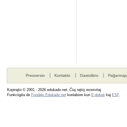
Presversio
Kontakto
Gastolibro
Paĝarmap
Kopirajto © 2001 - 2026 edukado.net. Ĉiuj rajtoj rezervitaj.
Funkciigita de
Fondaĵo Edukado.net
kunlabore kun
E-dukati
kaj
ESF
.