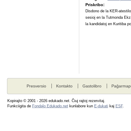
Priskribo:
Disdono de la KER-atestiloj
sesioj en la Tutmonda Ekza
la kandidatoj en Kuritiba po
Presversio
Kontakto
Gastolibro
Paĝarmap
Kopirajto © 2001 - 2026 edukado.net. Ĉiuj rajtoj rezervitaj.
Funkciigita de
Fondaĵo Edukado.net
kunlabore kun
E-dukati
kaj
ESF
.