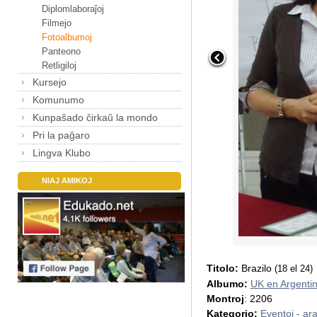
Diplomlaboraĵoj
Filmejo
Fotoalbumoj
Panteono
Retligiloj
Kursejo
Komunumo
Kunpaŝado ĉirkaŭ la mondo
Pri la paĝaro
Lingva Klubo
NIAJ AMIKOJ
Titolo:
Brazilo
(18 el 24)
Albumo:
UK en Argenti
Montroj
: 2206
Kategorio:
Eventoj - ar