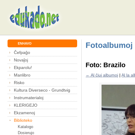
Fotoalbumoj
ENHAVO
Ĉefpaĝo
Novaĵoj
Foto: Brazilo
Ekparolu!
Manlibro
← Al ĉiuj albumoj
|
Al la 
Risko
Kultura Diverseco - Grundtvig
Instrumaterialoj
KLERIGEJO
Ekzamenoj
Biblioteko
Katalogo
Dosierujo