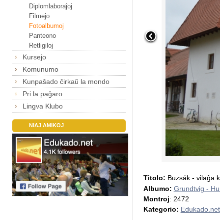
Diplomlaboraĵoj
Filmejo
Fotoalbumoj
Panteono
Retligiloj
Kursejo
Komunumo
Kunpaŝado ĉirkaŭ la mondo
Pri la paĝaro
Lingva Klubo
NIAJ AMIKOJ
Titolo:
Buzsák - vilaĝa k
Albumo:
Grundtvig - Hu
Montroj
: 2472
Kategorio:
Edukado.net