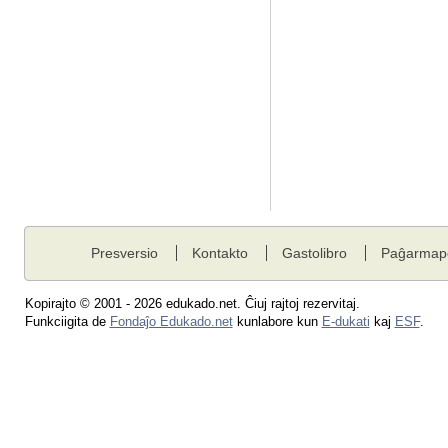
Presversio
Kontakto
Gastolibro
Paĝarmap
Kopirajto © 2001 - 2026 edukado.net. Ĉiuj rajtoj rezervitaj.
Funkciigita de
Fondaĵo Edukado.net
kunlabore kun
E-dukati
kaj
ESF
.