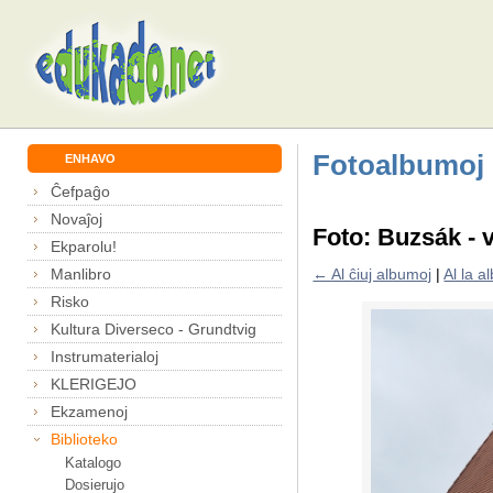
Fotoalbumoj
ENHAVO
Ĉefpaĝo
Novaĵoj
Foto: Buzsák - v
Ekparolu!
Manlibro
← Al ĉiuj albumoj
|
Al la 
Risko
Kultura Diverseco - Grundtvig
Instrumaterialoj
KLERIGEJO
Ekzamenoj
Biblioteko
Katalogo
Dosierujo