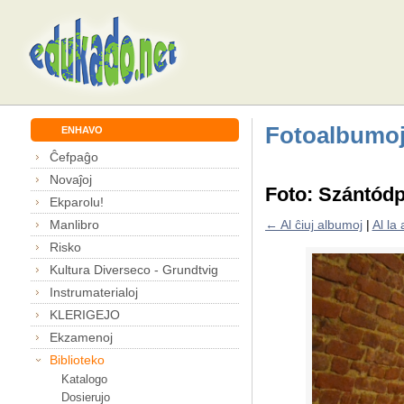
Fotoalbumo
ENHAVO
Ĉefpaĝo
Novaĵoj
Foto: Szántód
Ekparolu!
Manlibro
← Al ĉiuj albumoj
|
Al la
Risko
Kultura Diverseco - Grundtvig
Instrumaterialoj
KLERIGEJO
Ekzamenoj
Biblioteko
Katalogo
Dosierujo