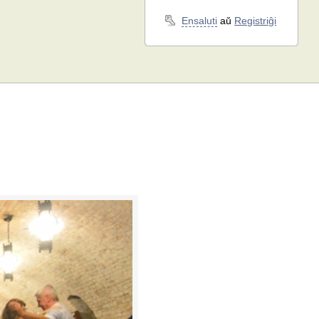
Ensaluti
aŭ
Registriĝi