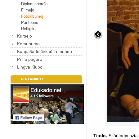
Diplomlaboraĵoj
Filmejo
Fotoalbumoj
Panteono
Retligiloj
Kursejo
Komunumo
Kunpaŝado ĉirkaŭ la mondo
Pri la paĝaro
Lingva Klubo
NIAJ AMIKOJ
Titolo:
Szántódpuszta