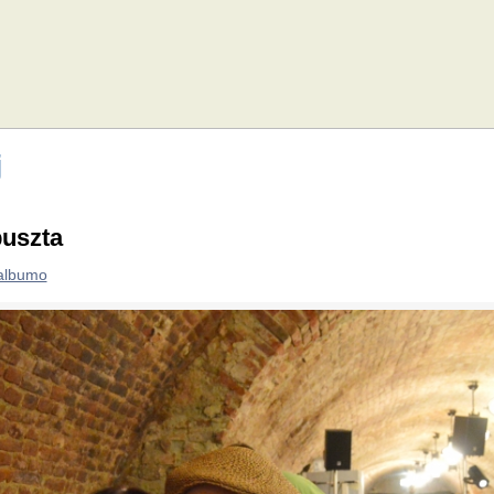
j
puszta
 albumo