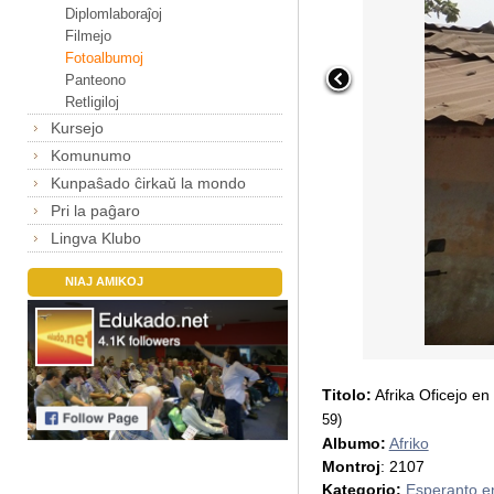
Diplomlaboraĵoj
Filmejo
Fotoalbumoj
Panteono
Retligiloj
Kursejo
Komunumo
Kunpaŝado ĉirkaŭ la mondo
Pri la paĝaro
Lingva Klubo
NIAJ AMIKOJ
Titolo:
Afrika Oficejo e
59)
Albumo:
Afriko
Montroj
: 2107
Kategorio:
Esperanto en