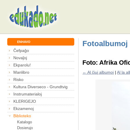
Fotoalbumoj
ENHAVO
Ĉefpaĝo
Novaĵoj
Foto: Afrika Of
Ekparolu!
Manlibro
← Al ĉiuj albumoj
|
Al la 
Risko
Kultura Diverseco - Grundtvig
Instrumaterialoj
KLERIGEJO
Ekzamenoj
Biblioteko
Katalogo
Dosierujo