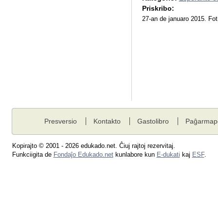
Priskribo:
27-an de januaro 2015. Fot
Presversio
Kontakto
Gastolibro
Paĝarmap
Kopirajto © 2001 - 2026 edukado.net. Ĉiuj rajtoj rezervitaj.
Funkciigita de
Fondaĵo Edukado.net
kunlabore kun
E-dukati
kaj
ESF
.