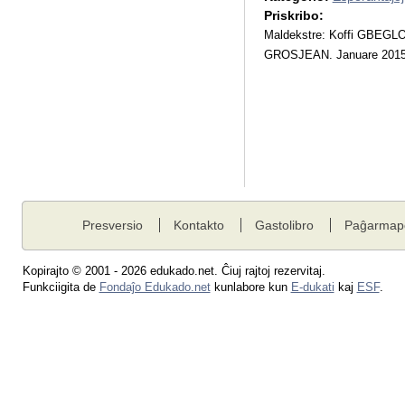
Priskribo:
Maldekstre: Koffi GBEGLO,
GROSJEAN. Januare 201
Presversio
Kontakto
Gastolibro
Paĝarmap
Kopirajto © 2001 - 2026 edukado.net. Ĉiuj rajtoj rezervitaj.
Funkciigita de
Fondaĵo Edukado.net
kunlabore kun
E-dukati
kaj
ESF
.