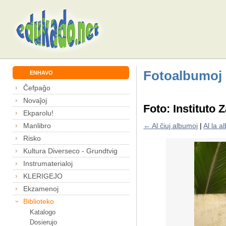
Fotoalbumoj
ENHAVO
Ĉefpaĝo
Novaĵoj
Foto: Instituto
Ekparolu!
Manlibro
← Al ĉiuj albumoj
|
Al la 
Risko
Kultura Diverseco - Grundtvig
Instrumaterialoj
KLERIGEJO
Ekzamenoj
Biblioteko
Katalogo
Dosierujo