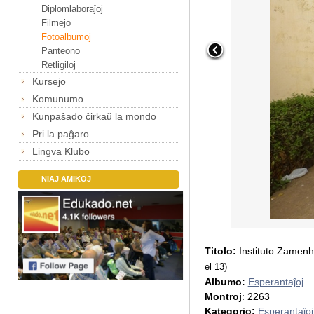
Diplomlaboraĵoj
Filmejo
Fotoalbumoj
Panteono
Retligiloj
Kursejo
Komunumo
Kunpaŝado ĉirkaŭ la mondo
Pri la paĝaro
Lingva Klubo
NIAJ AMIKOJ
Titolo:
Instituto Zamen
el 13)
Albumo:
Esperantaĵoj
Montroj
: 2263
Kategorio:
Esperantaĵoj