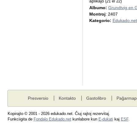
aplikaĵo
(21 el 22)
Albumo:
Grundtvig en 
Montroj
: 2407
Kategorio:
Edukado.net
Presversio
Kontakto
Gastolibro
Paĝarmap
Kopirajto © 2001 - 2026 edukado.net. Ĉiuj rajtoj rezervitaj.
Funkciigita de
Fondaĵo Edukado.net
kunlabore kun
E-dukati
kaj
ESF
.