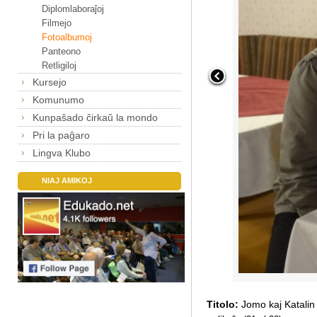
Diplomlaboraĵoj
Filmejo
Fotoalbumoj
Panteono
Retligiloj
Kursejo
Komunumo
Kunpaŝado ĉirkaŭ la mondo
Pri la paĝaro
Lingva Klubo
NIAJ AMIKOJ
Titolo:
Jomo kaj Katalin 