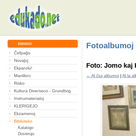
Fotoalbumoj
ENHAVO
Ĉefpaĝo
Novaĵoj
Foto: Jomo kaj 
Ekparolu!
Manlibro
← Al ĉiuj albumoj
|
Al la 
Risko
Kultura Diverseco - Grundtvig
Instrumaterialoj
KLERIGEJO
Ekzamenoj
Biblioteko
Katalogo
Dosierujo