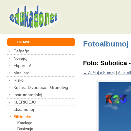
Fotoalbumoj
ENHAVO
Ĉefpaĝo
Novaĵoj
Foto: Subotica 
Ekparolu!
Manlibro
← Al ĉiuj albumoj
|
Al la 
Risko
Kultura Diverseco - Grundtvig
Instrumaterialoj
KLERIGEJO
Ekzamenoj
Biblioteko
Katalogo
Dosierujo