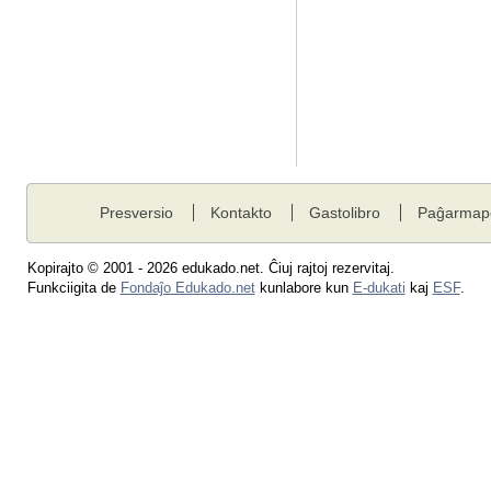
Presversio
Kontakto
Gastolibro
Paĝarmap
Kopirajto © 2001 - 2026 edukado.net. Ĉiuj rajtoj rezervitaj.
Funkciigita de
Fondaĵo Edukado.net
kunlabore kun
E-dukati
kaj
ESF
.