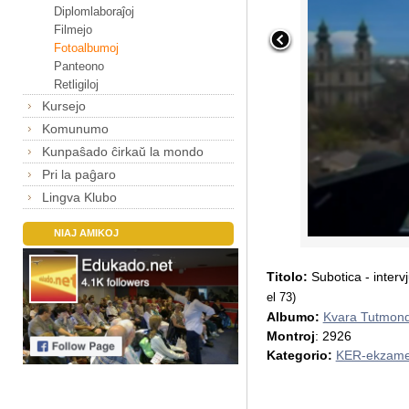
Diplomlaboraĵoj
Filmejo
Fotoalbumoj
Panteono
Retligiloj
Kursejo
Komunumo
Kunpaŝado ĉirkaŭ la mondo
Pri la paĝaro
Lingva Klubo
NIAJ AMIKOJ
Titolo:
Subotica - inter
el 73)
Albumo:
Kvara Tutmon
Montroj
: 2926
Kategorio:
KER-ekzame