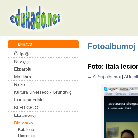
Fotoalbumoj
ENHAVO
Ĉefpaĝo
Novaĵoj
Foto: Itala leci
Ekparolu!
Manlibro
← Al ĉiuj albumoj
|
Al la 
Risko
Kultura Diverseco - Grundtvig
Instrumaterialoj
KLERIGEJO
Ekzamenoj
Biblioteko
Katalogo
Dosierujo