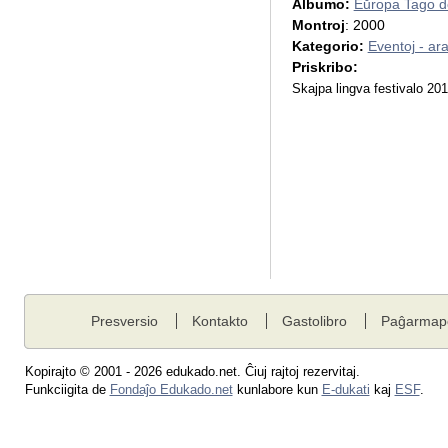
Albumo:
Eŭropa Tago d
Montroj
: 2000
Kategorio:
Eventoj - ar
Priskribo:
Skajpa lingva festivalo 20
Presversio
Kontakto
Gastolibro
Paĝarmap
Kopirajto © 2001 - 2026 edukado.net. Ĉiuj rajtoj rezervitaj.
Funkciigita de
Fondaĵo Edukado.net
kunlabore kun
E-dukati
kaj
ESF
.