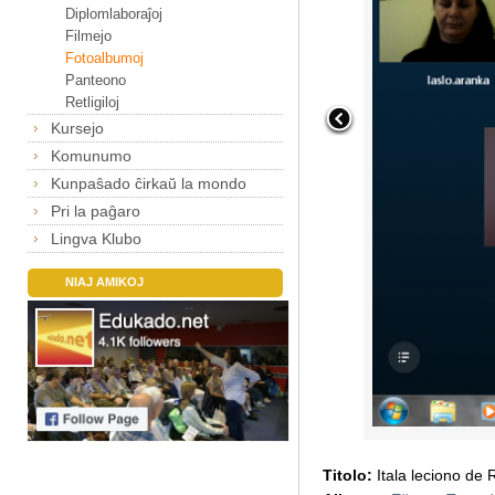
Diplomlaboraĵoj
Filmejo
Fotoalbumoj
Panteono
Retligiloj
Kursejo
Komunumo
Kunpaŝado ĉirkaŭ la mondo
Pri la paĝaro
Lingva Klubo
NIAJ AMIKOJ
Titolo:
Itala leciono de 