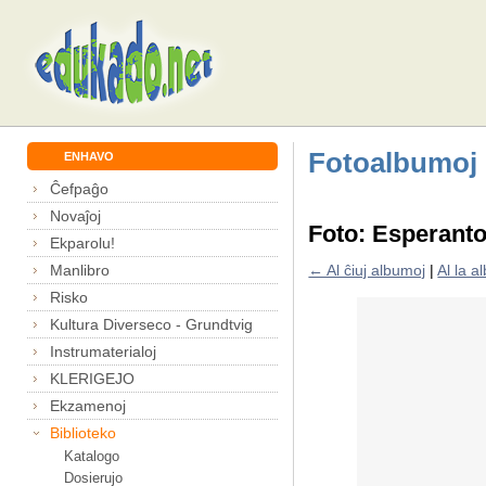
Fotoalbumoj
ENHAVO
Ĉefpaĝo
Novaĵoj
Foto: Esperanto
Ekparolu!
Manlibro
← Al ĉiuj albumoj
|
Al la 
Risko
Kultura Diverseco - Grundtvig
Instrumaterialoj
KLERIGEJO
Ekzamenoj
Biblioteko
Katalogo
Dosierujo