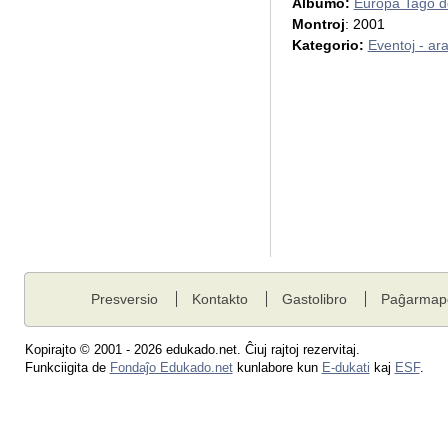
Albumo:
Eŭropa Tago d
Montroj
: 2001
Kategorio:
Eventoj - ar
Presversio
Kontakto
Gastolibro
Paĝarmap
Kopirajto © 2001 - 2026 edukado.net. Ĉiuj rajtoj rezervitaj.
Funkciigita de
Fondaĵo Edukado.net
kunlabore kun
E-dukati
kaj
ESF
.