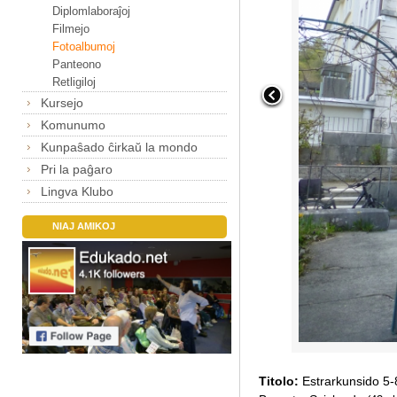
Diplomlaboraĵoj
Filmejo
Fotoalbumoj
Panteono
Retligiloj
Kursejo
Komunumo
Kunpaŝado ĉirkaŭ la mondo
Pri la paĝaro
Lingva Klubo
NIAJ AMIKOJ
Titolo:
Estrarkunsido 5-