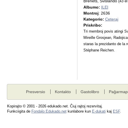
Brenets, Svislando
(43 el
Albumo:
ILEI
Montroj
: 2636
Kategorio:
Ceteraj
Priskribo:
Tri membroj povis atingi S
Mireille Grosjean, Radojica
staras la prezidanto de la r
Stéphane Reichen.
Presversio
Kontakto
Gastolibro
Paĝarmap
Kopirajto © 2001 - 2026 edukado.net. Ĉiuj rajtoj rezervitaj.
Funkciigita de
Fondaĵo Edukado.net
kunlabore kun
E-dukati
kaj
ESF
.