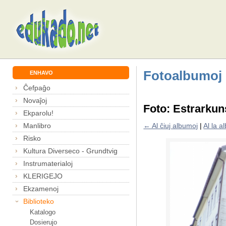
Fotoalbumoj
ENHAVO
Ĉefpaĝo
Novaĵoj
Foto: Estrarkun
Ekparolu!
Manlibro
← Al ĉiuj albumoj
|
Al la 
Risko
Kultura Diverseco - Grundtvig
Instrumaterialoj
KLERIGEJO
Ekzamenoj
Biblioteko
Katalogo
Dosierujo