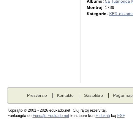
Albumo:
5a Tutmonda 
Montroj
: 1739
Kategorio:
KER-ekzame
Presversio
Kontakto
Gastolibro
Paĝarmap
Kopirajto © 2001 - 2026 edukado.net. Ĉiuj rajtoj rezervitaj.
Funkciigita de
Fondaĵo Edukado.net
kunlabore kun
E-dukati
kaj
ESF
.