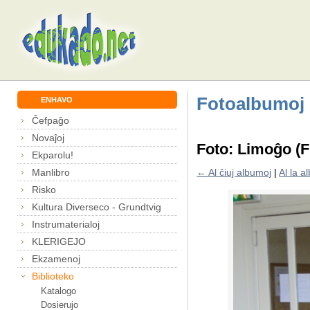
Fotoalbumoj
ENHAVO
Ĉefpaĝo
Novaĵoj
Foto: Limoĝo (
Ekparolu!
Manlibro
← Al ĉiuj albumoj
|
Al la 
Risko
Kultura Diverseco - Grundtvig
Instrumaterialoj
KLERIGEJO
Ekzamenoj
Biblioteko
Katalogo
Dosierujo