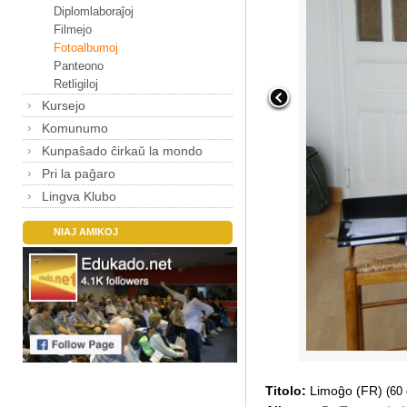
Diplomlaboraĵoj
Filmejo
Fotoalbumoj
Panteono
Retligiloj
Kursejo
Komunumo
Kunpaŝado ĉirkaŭ la mondo
Pri la paĝaro
Lingva Klubo
NIAJ AMIKOJ
Titolo:
Limoĝo (FR)
(60 