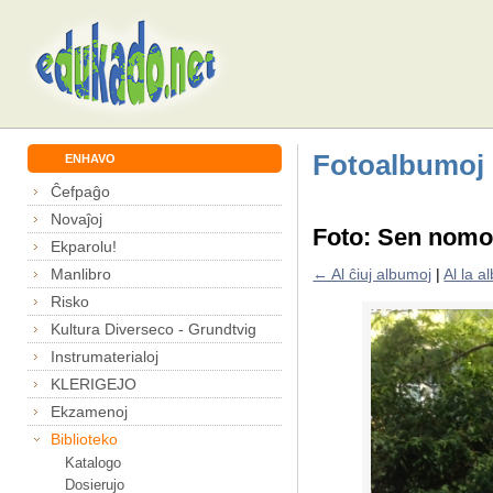
Fotoalbumoj
ENHAVO
Ĉefpaĝo
Novaĵoj
Foto: Sen nom
Ekparolu!
Manlibro
← Al ĉiuj albumoj
|
Al la 
Risko
Kultura Diverseco - Grundtvig
Instrumaterialoj
KLERIGEJO
Ekzamenoj
Biblioteko
Katalogo
Dosierujo