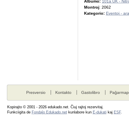
Albumo:
101a UK - Nitr
Montroj
: 2062
Kategorio:
Eventoj - ar
Presversio
Kontakto
Gastolibro
Paĝarmap
Kopirajto © 2001 - 2026 edukado.net. Ĉiuj rajtoj rezervitaj.
Funkciigita de
Fondaĵo Edukado.net
kunlabore kun
E-dukati
kaj
ESF
.