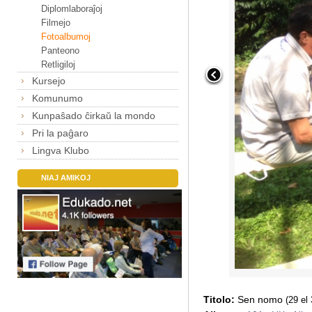
Diplomlaboraĵoj
Filmejo
Fotoalbumoj
Panteono
Retligiloj
Kursejo
Komunumo
Kunpaŝado ĉirkaŭ la mondo
Pri la paĝaro
Lingva Klubo
NIAJ AMIKOJ
Titolo:
Sen nomo
(29 el 