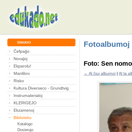
Fotoalbumoj
ENHAVO
Ĉefpaĝo
Novaĵoj
Foto: Sen nom
Ekparolu!
Manlibro
← Al ĉiuj albumoj
|
Al la 
Risko
Kultura Diverseco - Grundtvig
Instrumaterialoj
KLERIGEJO
Ekzamenoj
Biblioteko
Katalogo
Dosierujo