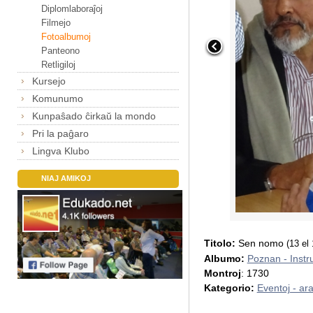
Diplomlaboraĵoj
Filmejo
Fotoalbumoj
Panteono
Retligiloj
Kursejo
Komunumo
Kunpaŝado ĉirkaŭ la mondo
Pri la paĝaro
Lingva Klubo
NIAJ AMIKOJ
Titolo:
Sen nomo
(13 el
Albumo:
Poznan - Instr
Montroj
: 1730
Kategorio:
Eventoj - ar