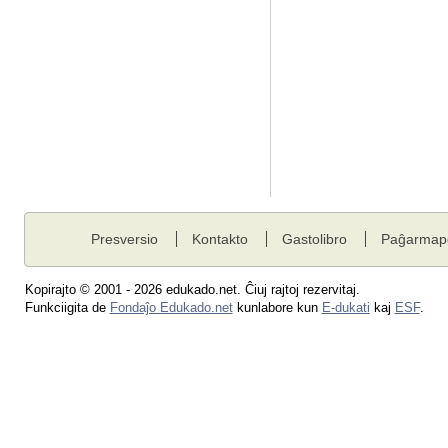
Presversio
Kontakto
Gastolibro
Paĝarmap
Kopirajto © 2001 - 2026 edukado.net. Ĉiuj rajtoj rezervitaj.
Funkciigita de
Fondaĵo Edukado.net
kunlabore kun
E-dukati
kaj
ESF
.