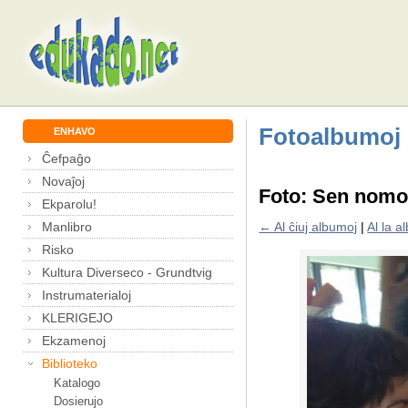
Fotoalbumoj
ENHAVO
Ĉefpaĝo
Novaĵoj
Foto: Sen nom
Ekparolu!
Manlibro
← Al ĉiuj albumoj
|
Al la 
Risko
Kultura Diverseco - Grundtvig
Instrumaterialoj
KLERIGEJO
Ekzamenoj
Biblioteko
Katalogo
Dosierujo