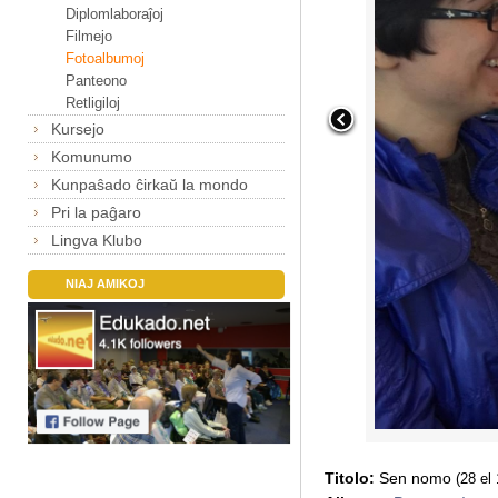
Diplomlaboraĵoj
Filmejo
Fotoalbumoj
Panteono
Retligiloj
Kursejo
Komunumo
Kunpaŝado ĉirkaŭ la mondo
Pri la paĝaro
Lingva Klubo
NIAJ AMIKOJ
Titolo:
Sen nomo
(28 el