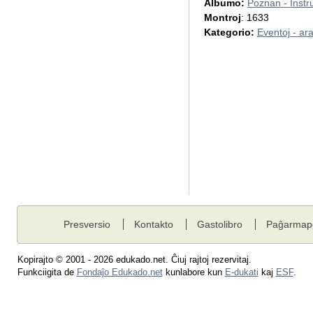
Albumo:
Poznan - Instr
Montroj
: 1633
Kategorio:
Eventoj - ar
Presversio
Kontakto
Gastolibro
Paĝarmap
Kopirajto © 2001 - 2026 edukado.net. Ĉiuj rajtoj rezervitaj.
Funkciigita de
Fondaĵo Edukado.net
kunlabore kun
E-dukati
kaj
ESF
.