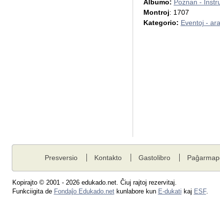
Albumo:
Poznan - Instr
Montroj
: 1707
Kategorio:
Eventoj - ar
Presversio
Kontakto
Gastolibro
Paĝarmap
Kopirajto © 2001 - 2026 edukado.net. Ĉiuj rajtoj rezervitaj.
Funkciigita de
Fondaĵo Edukado.net
kunlabore kun
E-dukati
kaj
ESF
.