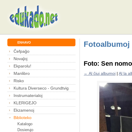
Fotoalbumoj
ENHAVO
Ĉefpaĝo
Novaĵoj
Foto: Sen nom
Ekparolu!
Manlibro
← Al ĉiuj albumoj
|
Al la 
Risko
Kultura Diverseco - Grundtvig
Instrumaterialoj
KLERIGEJO
Ekzamenoj
Biblioteko
Katalogo
Dosierujo