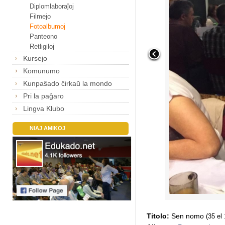
Diplomlaboraĵoj
Filmejo
Fotoalbumoj
Panteono
Retligiloj
Kursejo
Komunumo
Kunpaŝado ĉirkaŭ la mondo
Pri la paĝaro
Lingva Klubo
NIAJ AMIKOJ
Titolo:
Sen nomo
(35 el