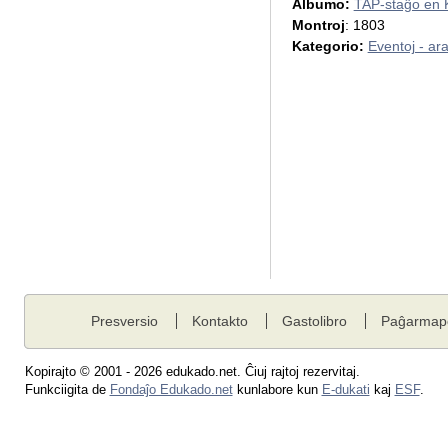
Albumo:
TAP-staĝo en 
Montroj
: 1803
Kategorio:
Eventoj - ar
Presversio
Kontakto
Gastolibro
Paĝarmap
Kopirajto © 2001 - 2026 edukado.net. Ĉiuj rajtoj rezervitaj.
Funkciigita de
Fondaĵo Edukado.net
kunlabore kun
E-dukati
kaj
ESF
.