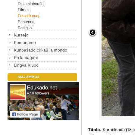
Diplomlaboraĵoj
Filmejo
Fotoalbumoj
Panteono
Retligiloj
Kursejo
Komunumo
Kunpaŝado ĉirkaŭ la mondo
Pri la paĝaro
Lingva Klubo
NIAJ AMIKOJ
Titolo:
Kur-diktado
(18 e