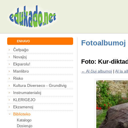
Fotoalbumoj
ENHAVO
Ĉefpaĝo
Novaĵoj
Foto: Kur-dikta
Ekparolu!
Manlibro
← Al ĉiuj albumoj
|
Al la 
Risko
Kultura Diverseco - Grundtvig
Instrumaterialoj
KLERIGEJO
Ekzamenoj
Biblioteko
Katalogo
Dosierujo