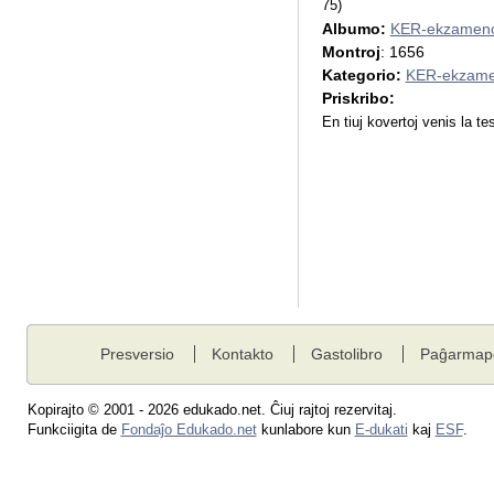
75)
Albumo:
KER-ekzameno
Montroj
: 1656
Kategorio:
KER-ekzame
Priskribo:
En tiuj kovertoj venis la tes
Presversio
Kontakto
Gastolibro
Paĝarmap
Kopirajto © 2001 - 2026 edukado.net. Ĉiuj rajtoj rezervitaj.
Funkciigita de
Fondaĵo Edukado.net
kunlabore kun
E-dukati
kaj
ESF
.