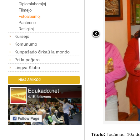
Diplomlaboraĵoj
Filmejo
Fotoalbumoj
Panteono
Retligiloj
Kursejo
Komunumo
Kunpaŝado ĉirkaŭ la mondo
Pri la paĝaro
Lingva Klubo
NIAJ AMIKOJ
Titolo:
Tecámac, 10a d