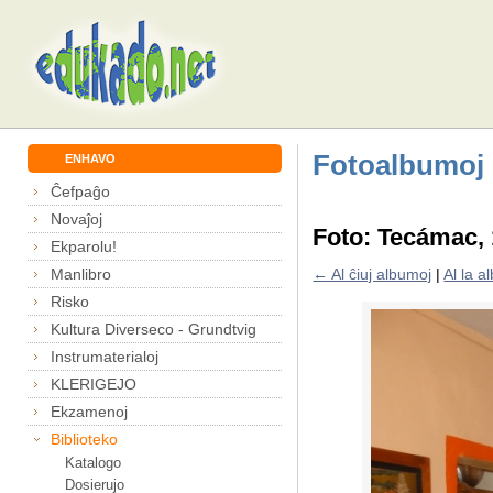
Fotoalbumoj
ENHAVO
Ĉefpaĝo
Novaĵoj
Foto: Tecámac,
Ekparolu!
Manlibro
← Al ĉiuj albumoj
|
Al la 
Risko
Kultura Diverseco - Grundtvig
Instrumaterialoj
KLERIGEJO
Ekzamenoj
Biblioteko
Katalogo
Dosierujo