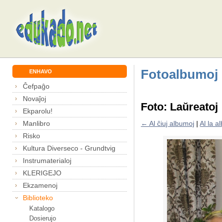
Fotoalbumoj
ENHAVO
Ĉefpaĝo
Novaĵoj
Foto: Laŭreatoj
Ekparolu!
Manlibro
← Al ĉiuj albumoj
|
Al la 
Risko
Kultura Diverseco - Grundtvig
Instrumaterialoj
KLERIGEJO
Ekzamenoj
Biblioteko
Katalogo
Dosierujo