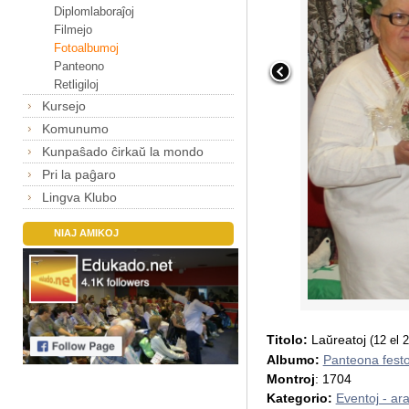
Diplomlaboraĵoj
Filmejo
Fotoalbumoj
Panteono
Retligiloj
Kursejo
Komunumo
Kunpaŝado ĉirkaŭ la mondo
Pri la paĝaro
Lingva Klubo
NIAJ AMIKOJ
Titolo:
Laŭreatoj
(12 el 2
Albumo:
Panteona festo
Montroj
: 1704
Kategorio:
Eventoj - ar