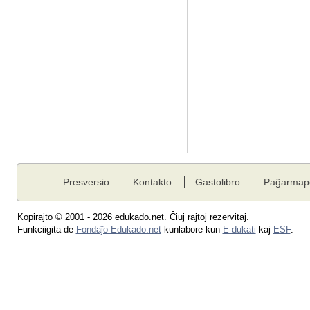
Presversio
Kontakto
Gastolibro
Paĝarmap
Kopirajto © 2001 - 2026 edukado.net. Ĉiuj rajtoj rezervitaj.
Funkciigita de
Fondaĵo Edukado.net
kunlabore kun
E-dukati
kaj
ESF
.