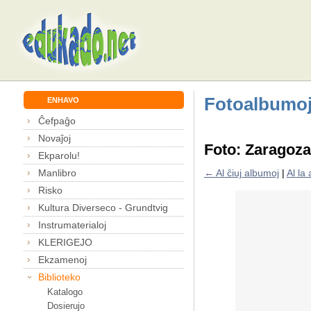
Fotoalbumo
ENHAVO
Ĉefpaĝo
Novaĵoj
Foto: Zaragoza
Ekparolu!
Manlibro
← Al ĉiuj albumoj
|
Al la
Risko
Kultura Diverseco - Grundtvig
Instrumaterialoj
KLERIGEJO
Ekzamenoj
Biblioteko
Katalogo
Dosierujo