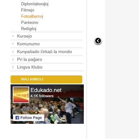
Diplomlaboraĵoj
Filmejo
Fotoalbumoj
Panteono
Retligiloj
Kursejo
Komunumo
Kunpaŝado ĉirkaŭ la mondo
Pri la paĝaro
Lingva Klubo
NIAJ AMIKOJ