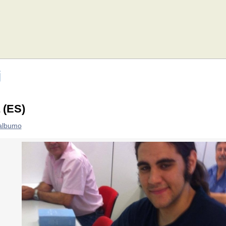
j
 (ES)
 albumo