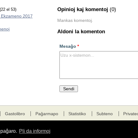
Opinioj kaj komentoj
(0)
(22 el 53)
 Ekzameno 2017
Mankas komentoj.
enoj
Aldoni la komenton
Mesaĝo
*
Gastolibro
Paĝarmapo
Statistiko
Subteno
Private
a paĝaro.
Pli da informoj