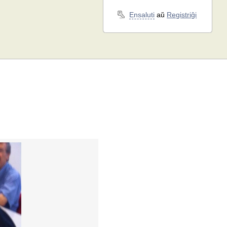
Ensaluti
aŭ
Registriĝi