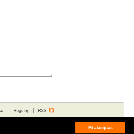
co
Reguloj
RSS
Mi akceptas