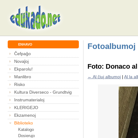
Fotoalbumoj
ENHAVO
Ĉefpaĝo
Novaĵoj
Foto: Donaco al
Ekparolu!
Manlibro
← Al ĉiuj albumoj
|
Al la 
Risko
Kultura Diverseco - Grundtvig
Instrumaterialoj
KLERIGEJO
Ekzamenoj
Biblioteko
Katalogo
Dosierujo