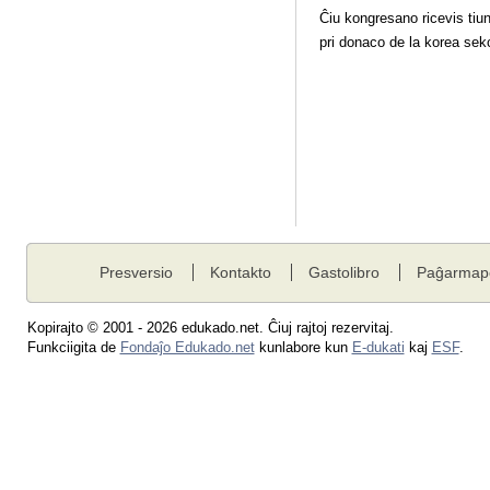
Ĉiu kongresano ricevis tiu
pri donaco de la korea sek
Presversio
Kontakto
Gastolibro
Paĝarmap
Kopirajto © 2001 - 2026 edukado.net. Ĉiuj rajtoj rezervitaj.
Funkciigita de
Fondaĵo Edukado.net
kunlabore kun
E-dukati
kaj
ESF
.