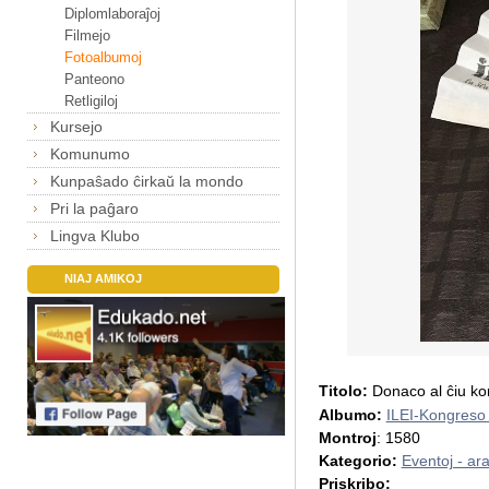
Diplomlaboraĵoj
Filmejo
Fotoalbumoj
Panteono
Retligiloj
Kursejo
Komunumo
Kunpaŝado ĉirkaŭ la mondo
Pri la paĝaro
Lingva Klubo
NIAJ AMIKOJ
Titolo:
Donaco al ĉiu k
Albumo:
ILEI-Kongres
Montroj
: 1580
Kategorio:
Eventoj - ar
Priskribo: