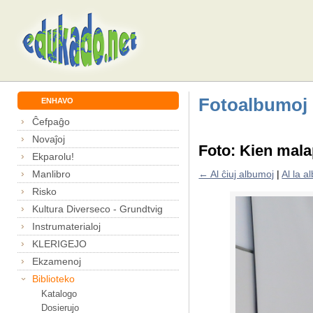
Fotoalbumoj
ENHAVO
Ĉefpaĝo
Novaĵoj
Foto: Kien mala
Ekparolu!
Manlibro
← Al ĉiuj albumoj
|
Al la 
Risko
Kultura Diverseco - Grundtvig
Instrumaterialoj
KLERIGEJO
Ekzamenoj
Biblioteko
Katalogo
Dosierujo