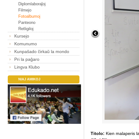
Diplomlaboraĵoj
Filmejo
Fotoalbumoj
Panteono
Retligiloj
Kursejo
Komunumo
Kunpaŝado ĉirkaŭ la mondo
Pri la paĝaro
Lingva Klubo
NIAJ AMIKOJ
Titolo:
Kien malaperis la