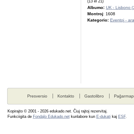
(13 el 21)
Albumo:
UK - Lisbono (
Montroj
: 1608
Kategorio:
Eventoj - ar
Presversio
Kontakto
Gastolibro
Paĝarmap
Kopirajto © 2001 - 2026 edukado.net. Ĉiuj rajtoj rezervitaj.
Funkciigita de
Fondaĵo Edukado.net
kunlabore kun
E-dukati
kaj
ESF
.