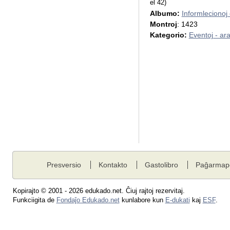
el 42)
Albumo:
Informleciono
Montroj
: 1423
Kategorio:
Eventoj - ar
Presversio
Kontakto
Gastolibro
Paĝarmap
Kopirajto © 2001 - 2026 edukado.net. Ĉiuj rajtoj rezervitaj.
Funkciigita de
Fondaĵo Edukado.net
kunlabore kun
E-dukati
kaj
ESF
.