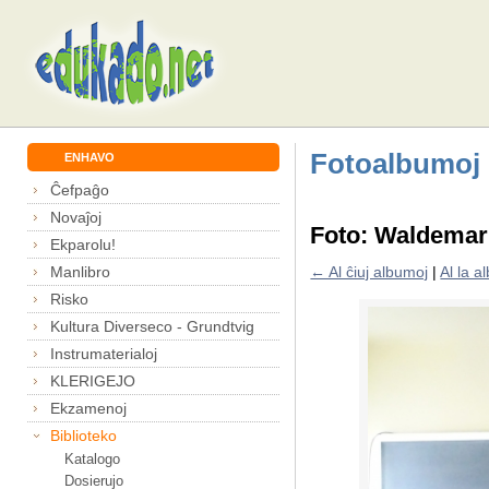
Fotoalbumoj
ENHAVO
Ĉefpaĝo
Novaĵoj
Foto: Waldemar l
Ekparolu!
Manlibro
← Al ĉiuj albumoj
|
Al la 
Risko
Kultura Diverseco - Grundtvig
Instrumaterialoj
KLERIGEJO
Ekzamenoj
Biblioteko
Katalogo
Dosierujo