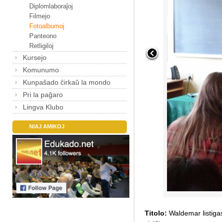
Diplomlaboraĵoj
Filmejo
Fotoalbumoj
Panteono
Retligiloj
Kursejo
Komunumo
Kunpaŝado ĉirkaŭ la mondo
Pri la paĝaro
Lingva Klubo
NIAJ AMIKOJ
Titolo:
Waldemar listigas