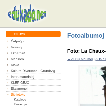
Fotoalbumoj
ENHAVO
Ĉefpaĝo
Novaĵoj
Foto: La Chaux
Ekparolu!
Manlibro
← Al ĉiuj albumoj
|
Al la 
Risko
Kultura Diverseco - Grundtvig
Instrumaterialoj
KLERIGEJO
Ekzamenoj
Biblioteko
Katalogo
Dosierujo