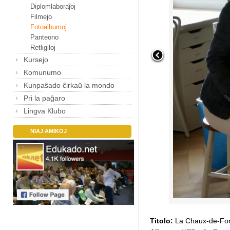
Diplomlaboraĵoj
Filmejo
Fotoalbumoj
Panteono
Retligiloj
Kursejo
Komunumo
Kunpaŝado ĉirkaŭ la mondo
Pri la paĝaro
Lingva Klubo
NIAJ AMIKOJ
Titolo:
La Chaux-de-Fo