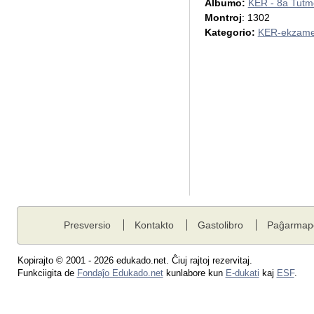
Albumo:
KER - 8a Tut
Montroj
: 1302
Kategorio:
KER-ekzame
Presversio
Kontakto
Gastolibro
Paĝarmap
Kopirajto © 2001 - 2026 edukado.net. Ĉiuj rajtoj rezervitaj.
Funkciigita de
Fondaĵo Edukado.net
kunlabore kun
E-dukati
kaj
ESF
.