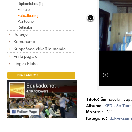
Diplomlaboraĵoj
Filmejo
Fotoalbumoj
Panteono
Retligiloj
Kursejo
Komunumo
Kunpaŝado ĉirkaŭ la mondo
Pri la paĝaro
Lingva Klubo
NIAJ AMIKOJ
Titolo:
Ŝimnoseki - Jap
Albumo:
KER - 8a Tut
Montroj
: 1311
Kategorio:
KER-ekzame