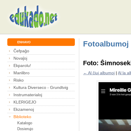
Fotoalbumoj
ENHAVO
Ĉefpaĝo
Novaĵoj
Foto: Ŝimnoseki
Ekparolu!
Manlibro
← Al ĉiuj albumoj
|
Al la 
Risko
Kultura Diverseco - Grundtvig
Instrumaterialoj
KLERIGEJO
Ekzamenoj
Biblioteko
Katalogo
Dosierujo