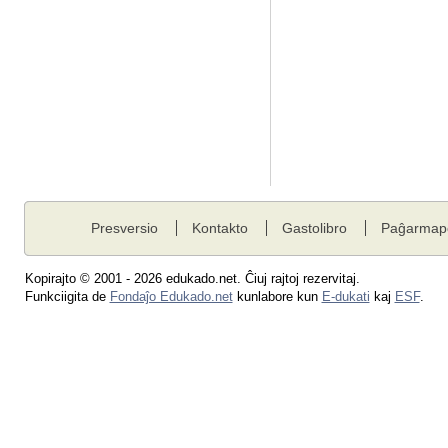
Presversio
Kontakto
Gastolibro
Paĝarmap
Kopirajto © 2001 - 2026 edukado.net. Ĉiuj rajtoj rezervitaj.
Funkciigita de
Fondaĵo Edukado.net
kunlabore kun
E-dukati
kaj
ESF
.