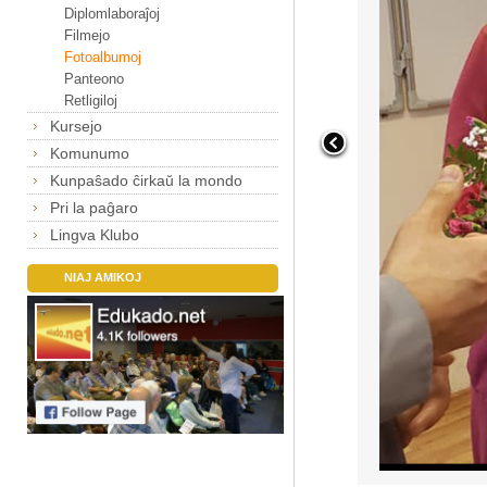
Diplomlaboraĵoj
Filmejo
Fotoalbumoj
Panteono
Retligiloj
Kursejo
Komunumo
Kunpaŝado ĉirkaŭ la mondo
Pri la paĝaro
Lingva Klubo
NIAJ AMIKOJ