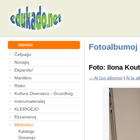
Fotoalbumoj
ENHAVO
Ĉefpaĝo
Novaĵoj
Foto: Ilona Kou
Ekparolu!
Manlibro
← Al ĉiuj albumoj
|
Al la 
Risko
Kultura Diverseco - Grundtvig
Instrumaterialoj
KLERIGEJO
Ekzamenoj
Biblioteko
Katalogo
Dosierujo