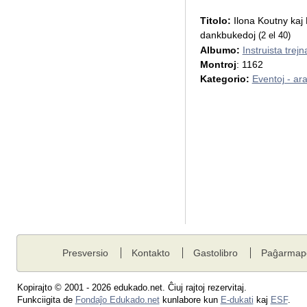
Titolo:
Ilona Koutny kaj 
dankbukedoj
(2 el 40)
Albumo:
Instruista trej
Montroj
: 1162
Kategorio:
Eventoj - ar
Presversio
Kontakto
Gastolibro
Paĝarmap
Kopirajto © 2001 - 2026 edukado.net. Ĉiuj rajtoj rezervitaj.
Funkciigita de
Fondaĵo Edukado.net
kunlabore kun
E-dukati
kaj
ESF
.