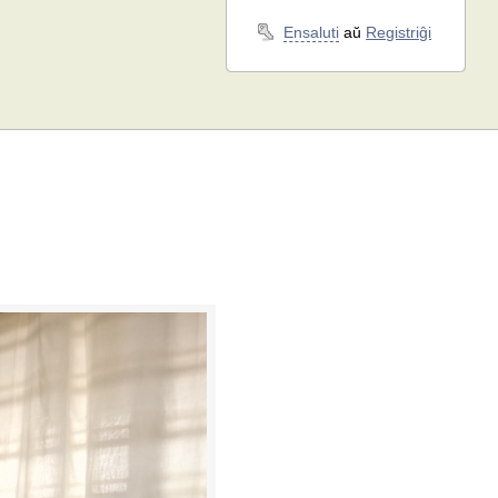
Ensaluti
aŭ
Registriĝi