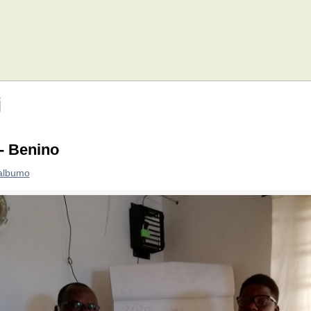
j
- Benino
 albumo