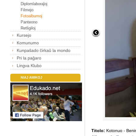
Diplomlaboraĵoj
Filmejo
Fotoalbumoj
Panteono
Retligiloj
Kursejo
Komunumo
Kunpaŝado ĉirkaŭ la mondo
Pri la paĝaro
Lingva Klubo
NIAJ AMIKOJ
Titolo:
Kotonuo - Ben