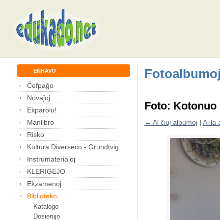
Fotoalbumo
ENHAVO
Ĉefpaĝo
Novaĵoj
Foto: Kotonuo 
Ekparolu!
Manlibro
← Al ĉiuj albumoj
|
Al la
Risko
Kultura Diverseco - Grundtvig
Instrumaterialoj
KLERIGEJO
Ekzamenoj
Biblioteko
Katalogo
Dosierujo