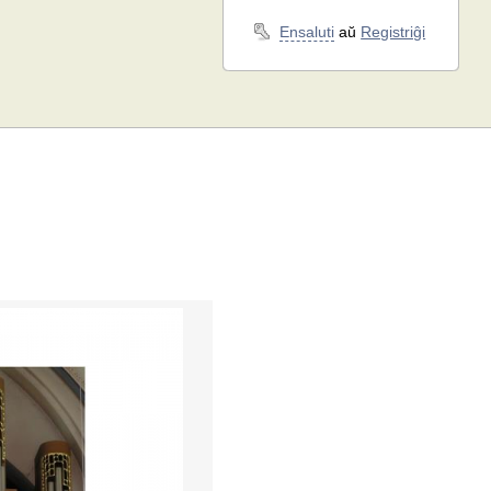
Ensaluti
aŭ
Registriĝi