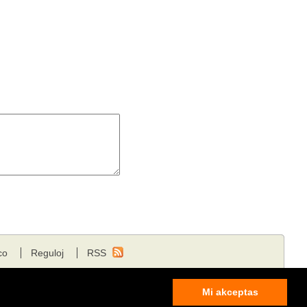
co
Reguloj
RSS
Mi akceptas