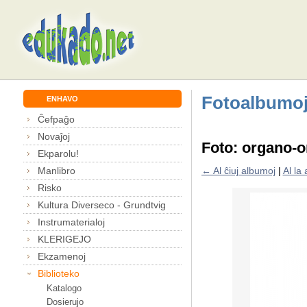
Fotoalbumo
ENHAVO
Ĉefpaĝo
Novaĵoj
Foto: organo-
Ekparolu!
Manlibro
← Al ĉiuj albumoj
|
Al la
Risko
Kultura Diverseco - Grundtvig
Instrumaterialoj
KLERIGEJO
Ekzamenoj
Biblioteko
Katalogo
Dosierujo