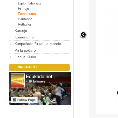
Diplomlaboraĵoj
Filmejo
Fotoalbumoj
Panteono
Retligiloj
Kursejo
Komunumo
Kunpaŝado ĉirkaŭ la mondo
Pri la paĝaro
Lingva Klubo
NIAJ AMIKOJ