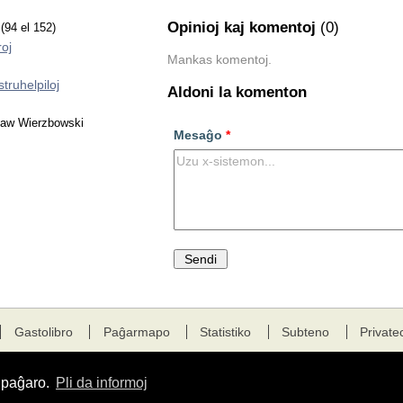
Opinioj kaj komentoj
(0)
o
(94 el 152)
oj
Mankas komentoj.
struhelpiloj
Aldoni la komenton
sław Wierzbowski
Mesaĝo
*
Gastolibro
Paĝarmapo
Statistiko
Subteno
Private
a paĝaro.
Pli da informoj