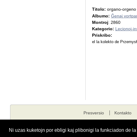
Titolo:
organo-orgen
Albumo:
Ĝenaj vortpar
Montroj
: 2860
Kategorio:
Lecionoj-in
Priskribo:
el la kolekto de Przemy
Presversio
Kontakto
Kopirajto © 2001 - 2026 edukado.net. Ĉiuj rajtoj rezervitaj.
Ni uzas kuketojn por ebligi kaj plibonigi la funkciadon de l
Funkciigita de
Fondaĵo Edukado.net
kunlabore kun
E-dukati
kaj
ESF
.