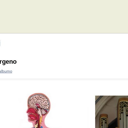
j
orgeno
 albumo