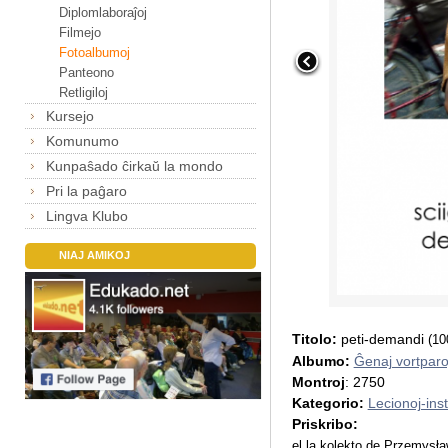
Diplomlaboraĵoj
Filmejo
Fotoalbumoj
Panteono
Retligiloj
Kursejo
Komunumo
Kunpaŝado ĉirkaŭ la mondo
Pri la paĝaro
Lingva Klubo
NIAJ AMIKOJ
Titolo:
peti-demandi
(10
Albumo:
Ĝenaj vortparo
Montroj
: 2750
Kategorio:
Lecionoj-inst
Priskribo:
el la kolekto de Przemysł