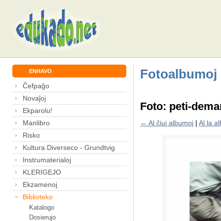
Fotoalbumoj
ENHAVO
Ĉefpaĝo
Novaĵoj
Foto: peti-dema
Ekparolu!
Manlibro
← Al ĉiuj albumoj
|
Al la 
Risko
Kultura Diverseco - Grundtvig
Instrumaterialoj
KLERIGEJO
Ekzamenoj
Biblioteko
Katalogo
Dosierujo