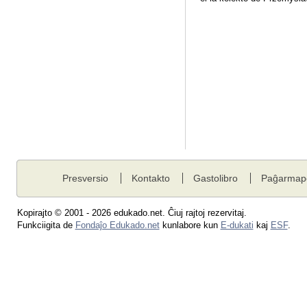
Presversio
Kontakto
Gastolibro
Paĝarmap
Kopirajto © 2001 - 2026 edukado.net. Ĉiuj rajtoj rezervitaj.
Funkciigita de
Fondaĵo Edukado.net
kunlabore kun
E-dukati
kaj
ESF
.