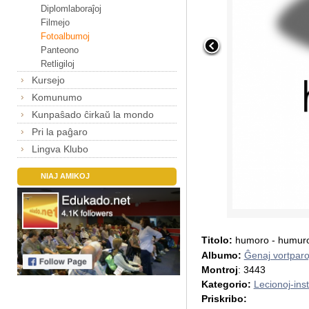
Diplomlaboraĵoj
Filmejo
Fotoalbumoj
Panteono
Retligiloj
Kursejo
Komunumo
Kunpaŝado ĉirkaŭ la mondo
Pri la paĝaro
Lingva Klubo
NIAJ AMIKOJ
Titolo:
humoro - humur
Albumo:
Ĝenaj vortparo
Montroj
: 3443
Kategorio:
Lecionoj-inst
Priskribo: