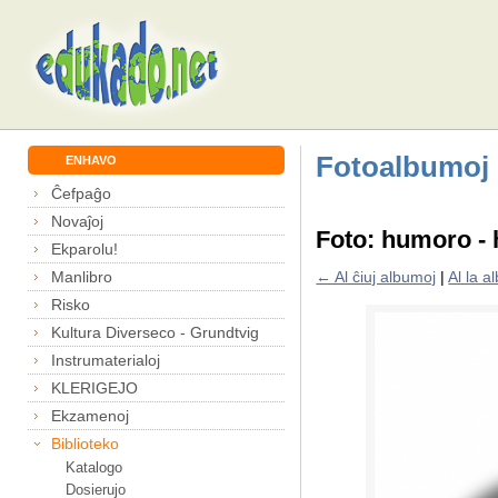
Fotoalbumoj
ENHAVO
Ĉefpaĝo
Novaĵoj
Foto: humoro -
Ekparolu!
Manlibro
← Al ĉiuj albumoj
|
Al la 
Risko
Kultura Diverseco - Grundtvig
Instrumaterialoj
KLERIGEJO
Ekzamenoj
Biblioteko
Katalogo
Dosierujo