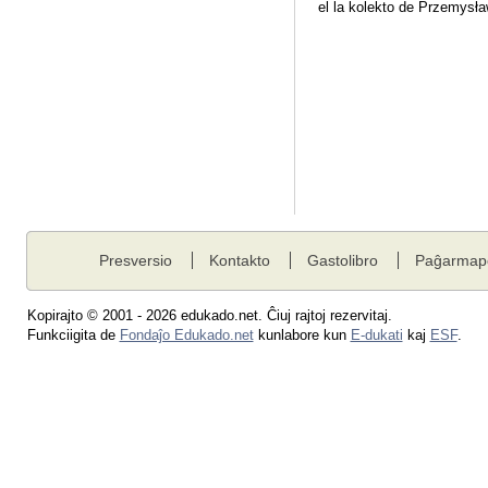
el la kolekto de Przemysł
Presversio
Kontakto
Gastolibro
Paĝarmap
Kopirajto © 2001 - 2026 edukado.net. Ĉiuj rajtoj rezervitaj.
Funkciigita de
Fondaĵo Edukado.net
kunlabore kun
E-dukati
kaj
ESF
.